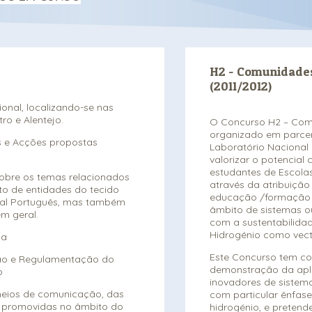
H2 - Comunidades
(2011/2012)
ional, localizando-se nas
ro e Alentejo.
O Concurso H2 – Com
organizado em parcer
s e Acções propostas
Laboratório Nacional 
valorizar o potencial 
estudantes de Escola
 sobre os temas relacionados
através da atribuição
to de entidades do tecido
educação /formação 
rial Português, mas também
âmbito de sistemas o
m geral.
com a sustentabilidad
Hidrogénio como vect
ca
Este Concurso tem c
ção e Regulamentação do
demonstração da apl
o
inovadores de sistema
meios de comunicação, das
com particular ênfase
 promovidas no âmbito do
hidrogénio, e pretend