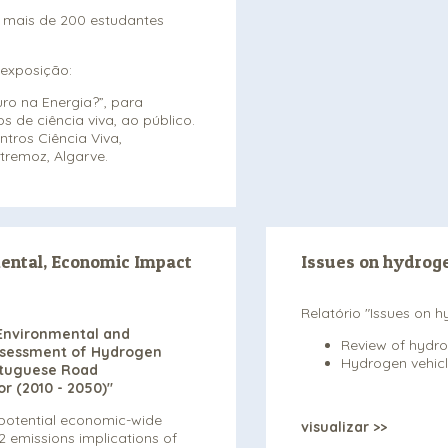
m mais de 200 estudantes
exposição:
ro na Energia?”, para
s de ciência viva, ao público.
ntros Ciência Viva,
stremoz, Algarve.
ental, Economic Impact
Issues on hydrog
Relatório "Issues on 
 Environmental and
Review of hydr
ssessment of Hydrogen
Hydrogen vehicle
rtuguese Road
r (2010 - 2050)"
 potential economic-wide
visualizar >>
 emissions implications of