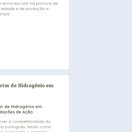
 extra-escolar na procura de
ciedade e de produção e
limpa.
ector de Hidrogénio em
or de Hidrogénio em
dações de Ação
over a competitividade do
nio português, tendo como
ico a geração e a ampla