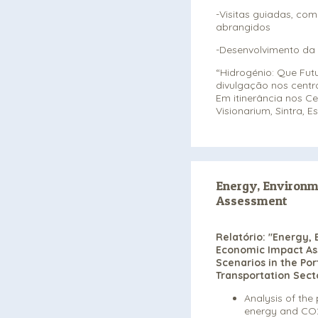
-Visitas guiadas, co
abrangidos
-Desenvolvimento da 
“Hidrogénio: Que Futu
divulgação nos centro
Em itinerância nos Ce
Visionarium, Sintra, E
Energy, Environm
Assessment
Relatório: "Energy,
Economic Impact A
Scenarios in the Po
Transportation Secto
Analysis of the
energy and CO2