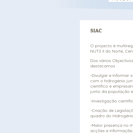
SIAC
O projecto é multireg
NUTS II do Norte, Cent
Dos vários Objectivo
destacamos :
-Divulgar e Informar
com o hidrogénio jun
científico e empresa
junto da população e
-Investigação científi
-Criação de Legisla
quadro do Hidrogéni
-MaIor presença no 
acções e informação