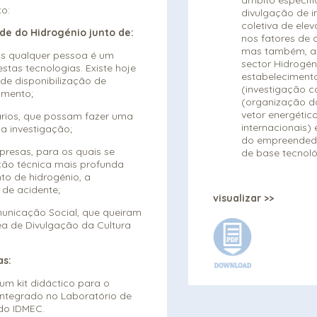
to:
divulgação de 
coletiva de ele
e do Hidrogénio junto de:
nos fatores de c
mas também, a 
ois qualquer pessoa é um
sector Hidrogé
estas tecnologias. Existe hoje
estabeleciment
de disponibilização de
(investigação c
imento;
(organização d
vetor energétic
tários, que possam fazer uma
internacionais
na investigação;
do empreended
presas, para os quais se
de base tecnoló
ção técnica mais profunda
o de hidrogénio, a
 de acidente;
visualizar >>
municação Social, que queiram
ea de Divulgação da Cultura
as:
um kit didáctico para o
, integrado no Laboratório de
do IDMEC.