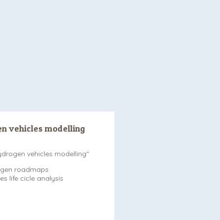
en vehicles modelling
hydrogen vehicles modelling"
ogen roadmaps
s life cicle analysis