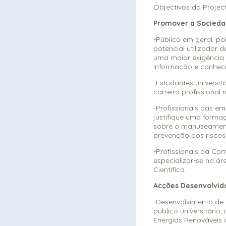
Objectivos do Projec
Promover a Sociedad
-Público em geral, p
potencial utilizador d
uma maior exigência 
informação e conhec
-Estudantes universi
carreira profissional 
-Profissionais das em
justifique uma forma
sobre o manuseament
prevenção dos riscos
-Profissionais da Co
especializar-se na ár
Científica.
Acções Desenvolvid
-Desenvolvimento de 
público universitário
Energias Renováveis 