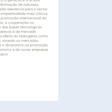
informação de natureza
vada relevância para o sector
ompetitividade mais críticos,
promoção internacional do
nio, a cooperação no
o das bases tecnológicas
oletiva) e de mercado
a oferta do Hidrogénio como
o, visando os mercados
) e o dinamismo na promoção
orismo e de novas empresas
gica.